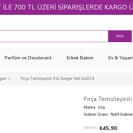
 ILE 700 TL ÜZERİ SİPARİŞLERDE KARGO 
Parfüm ve Deodorant
Erkek Bakım
Ev & Yaşa
geri
Fırça Temizleyicili 4'lü Sünger Seti İzla534
Fırça Temizleyicil
Marka
:
İzla
İndirim Oranı
:
%
49
İndirim
₺45,90
₺89,90