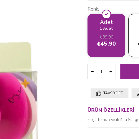
Renk
Adet
1 Adet
₺89,90
₺45,90
›
TAVSIYE ET
ÜRÜN ÖZELLIKLERI
Fırça Temizleyicili 4'lü Süng