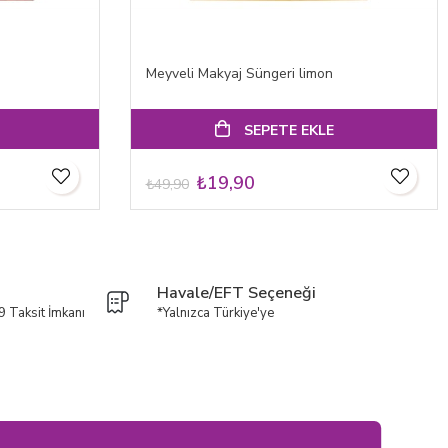
Meyveli Makyaj Süngeri limon
SEPETE EKLE
₺19,90
₺49,90
Havale/EFT Seçeneği
9 Taksit İmkanı
*Yalnızca Türkiye'ye