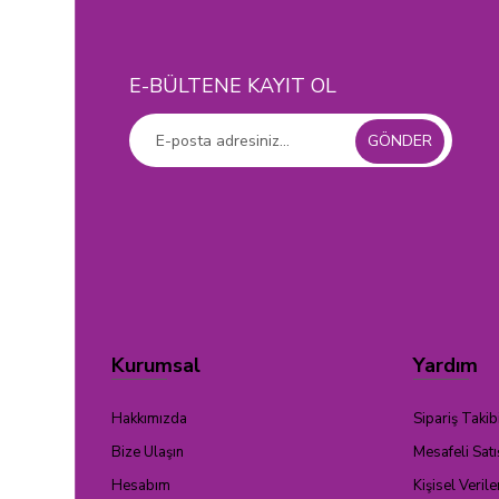
E-BÜLTENE KAYIT OL
GÖNDER
Kurumsal
Yardım
Hakkımızda
Sipariş Takib
Bize Ulaşın
Mesafeli Sat
Hesabım
Kişisel Verile