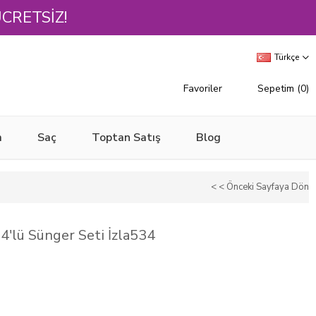
ÜCRETSİZ!
Türkçe
Favoriler
Sepetim
0
m
Saç
Toptan Satış
Blog
< < Önceki Sayfaya Dön
i 4'lü Sünger Seti İzla534