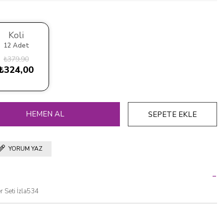
Koli
12 Adet
₺379,90
₺324,00
YORUM YAZ
er Seti İzla534