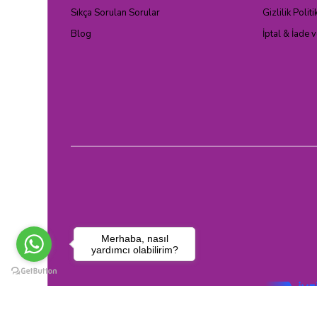
Sıkça Sorulan Sorular
Gizlilik Politi
Blog
İptal & İade 
Merhaba, nasıl
yardımcı olabilirim?