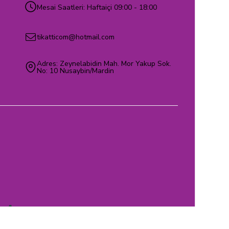
Mesai Saatleri: Haftaiçi 09:00 - 18:00
tikatticom@hotmail.com
Adres: Zeynelabidin Mah. Mor Yakup Sok.
No: 10 Nusaybin/Mardin