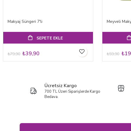
Makyaj Süngeri 7'li
Meyveli Maky
SEPETE EKLE
₺39,90
₺19
₺79,90
₺59,90
Ücretsiz Kargo
700 TL Üzeri Siparişlerde Kargo
Bedava.