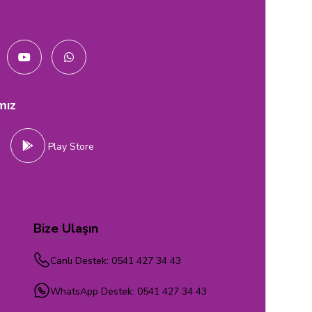
mız
e
Play Store
Bize Ulaşın
Canlı Destek: 0541 427 34 43
WhatsApp Destek: 0541 427 34 43