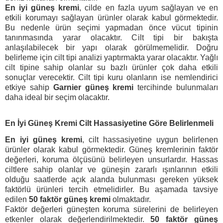
En iyi güneş kremi
, cilde en fazla uyum sağlayan ve en
etkili korumayı sağlayan ürünler olarak kabul görmektedir.
Bu nedenle ürün seçimi yapmadan önce vücut tipinin
tanınmasında yarar olacaktır. Cilt tipi bir bakışta
anlaşılabilecek bir yapı olarak görülmemelidir. Doğru
belirleme için cilt tipi analizi yaptırmakta yarar olacaktır. Yağlı
cilt tipine sahip olanlar su bazlı ürünler çok daha etkili
sonuçlar verecektir. Cilt tipi kuru olanların ise nemlendirici
etkiye sahip
Garnier güneş kremi
tercihinde bulunmaları
daha ideal bir seçim olacaktır.
En İyi Güneş Kremi Cilt Hassasiyetine Göre Belirlenmeli
En iyi güneş kremi
, cilt hassasiyetine uygun belirlenen
ürünler olarak kabul görmektedir. Güneş kremlerinin faktör
değerleri, koruma ölçüsünü belirleyen unsurlardır. Hassas
ciltlere sahip olanlar ve güneşin zararlı ışınlarının etkili
olduğu saatlerde açık alanda bulunması gereken yüksek
faktörlü ürünleri tercih etmelidirler. Bu aşamada tavsiye
edilen
50 faktör güneş kremi
olmaktadır.
Faktör değerleri güneşten koruma sürelerini de belirleyen
etkenler olarak değerlendirilmektedir.
50 faktör güneş