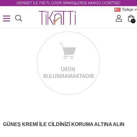
HEPSİJET ILE 700 TL ÜZERİ SİPARİŞLERDE KARGO ÜCRETSİZ!
Türkçe
0
GÜNEŞ KREMİ İLE CİLDİNİZİ KORUMA ALTINA ALIN