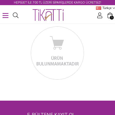
HEPSİJET ILE 700 TL ÜZERİ SİPARİŞLERDE KARGO ÜCRETSİZ!
Türkçe
0
E-BÜLTENE KAYIT OL