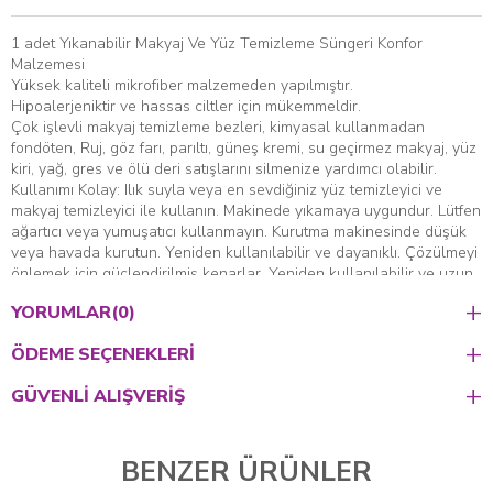
1 adet Yıkanabilir Makyaj Ve Yüz Temizleme Süngeri Konfor
Malzemesi
Yüksek kaliteli mikrofiber malzemeden yapılmıştır.
Hipoalerjeniktir ve hassas ciltler için mükemmeldir.
Çok işlevli makyaj temizleme bezleri, kimyasal kullanmadan
fondöten, Ruj, göz farı, parıltı, güneş kremi, su geçirmez makyaj, yüz
kiri, yağ, gres ve ölü deri satışlarını silmenize yardımcı olabilir.
Kullanımı Kolay: Ilık suyla veya en sevdiğiniz yüz temizleyici ve
makyaj temizleyici ile kullanın. Makinede yıkamaya uygundur. Lütfen
ağartıcı veya yumuşatıcı kullanmayın. Kurutma makinesinde düşük
veya havada kurutun. Yeniden kullanılabilir ve dayanıklı. Çözülmeyi
önlemek için güçlendirilmiş kenarlar. Yeniden kullanılabilir ve uzun
ömürlü, bakımı kolay ve düşük bakım.
YORUMLAR
(0)
ÖDEME SEÇENEKLERI
GÜVENLI ALIŞVERIŞ
BENZER ÜRÜNLER