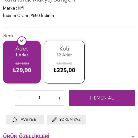
Marka
:
Kifi
İndirim Oranı
:
%
50
İndirim
Renk
Adet
Koli
1 Adet
12 Adet
₺59,90
₺500,00
₺29,90
₺225,00
TAVSIYE ET
YORUM YAZ
ÜRÜN ÖZELLIKLERI