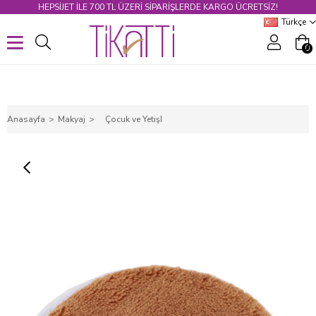
HEPSİJET ILE 700 TL ÜZERİ SİPARİŞLERDE KARGO ÜCRETSİZ!
Türkçe
0
Anasayfa
Makyaj
Çocuk ve Yetişkin Yüz Temizleme Yıkama Ve Kuru Islak Makyaj Süngeri