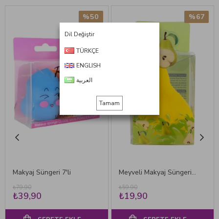
%50
%67
Dil Değiştir
TÜRKÇE
ENGLISH
العربية
Tamam
Makyaj Süngeri 7'li
Meyveli Makyaj Süngeri Armut
₺79,90
₺59,90
₺39,90
₺19,90