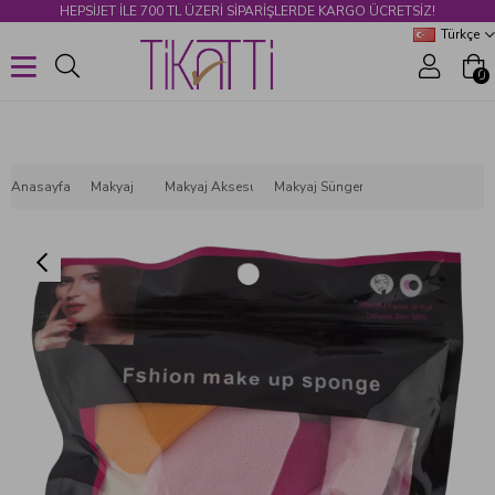
HEPSİJET ILE 700 TL ÜZERİ SİPARİŞLERDE KARGO ÜCRETSİZ!
Türkçe
0
Anasayfa
Makyaj
Makyaj Aksesuarları
Makyaj Süngeri
20 Parça Makyaj Süngeri