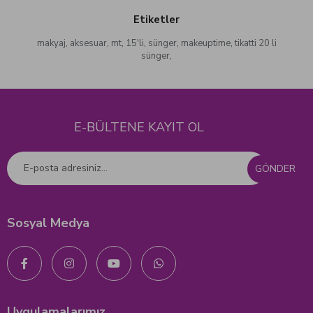
Etiketler
makyaj
,
aksesuar
,
mt
,
15'li
,
sünger
,
makeuptime
,
tikatti 20 li
sünger
,
E-BÜLTENE KAYIT OL
GÖNDER
Sosyal Medya
Uygulamalarımız